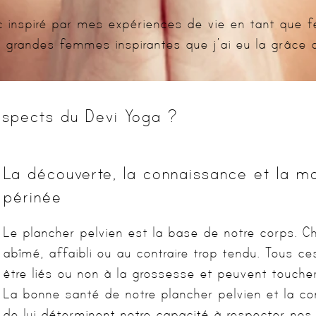
 inspiré par mes expériences de vie en tant que 
s grandes femmes inspirantes que j’ai eu la grâce d
aspects du Devi Yoga ?
La découverte, la connaissance et la ma
périnée
Le plancher pelvien est la base de notre corps. Ch
abîmé, affaibli ou au contraire trop tendu. Tous
être liés ou non à la grossesse et peuvent touche
La bonne santé de notre plancher pelvien et la c
de lui déterminent notre capacité à respecter no