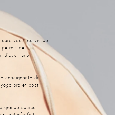
oujours vécu ma vie de
a permis de
n d’avoir une
ne enseignante de
e yoga pré et post
ne grande source
ow, qui m’a fait