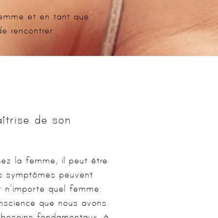
femme et en tant que
e rencontrer.
îtrise de son
ez la femme, il peut être
 ces symptômes peuvent
r n’importe quel femme.
onscience que nous avons
s besoins fondamentaux, à