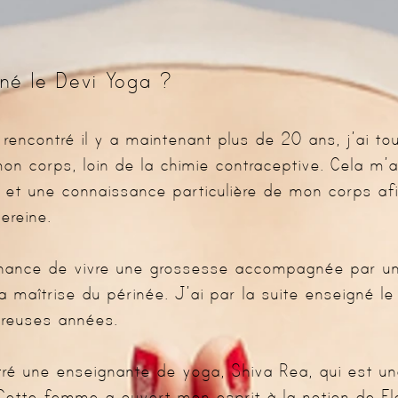
é le Devi Yoga ?
rencontré il y a maintenant plus de 20 ans, j’ai t
n corps, loin de la chimie contraceptive. Cela m’
et une connaissance particulière de mon corps afi
ereine.
chance de vivre une grossesse accompagnée par u
la maîtrise du périnée. J’ai par la suite enseigné l
reuses années.
ontré une enseignante de yoga, Shiva Rea, qui est u
 Cette femme a ouvert mon esprit à la notion de Fl