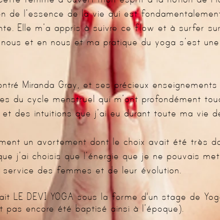
n de l’essence de la vie qui est fondamentalement
. Elle m’a appris à suivre ce flow et à surfer su
nous et en nous et ma pratique du yoga s’est une 
contré Miranda Gray, et ses précieux enseignements s
es du cycle menstruel qui m’ont profondément tou
 et des intuitions que j’ai eu durant toute ma vie 
nt un avortement dont le choix avait été très do
e j’ai choisis que l’énergie que je ne pouvais mett
u service des femmes et de leur évolution.
ait LE DEVI YOGA sous la forme d'un stage de Yog
it pas encore été baptisé ainsi à l’époque).