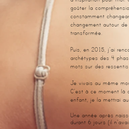
goûter la compréhensio
constamment changeante
changement autour de 
transformée.
Puis, en 2015, j’ai ren
archétypes des 4 phas
mots sur des ressentis
Je vivais au même mome
C’est à ce moment là qu
enfant, je la mettrai a
Une année après naiss
durant 6 jours (il n’ava